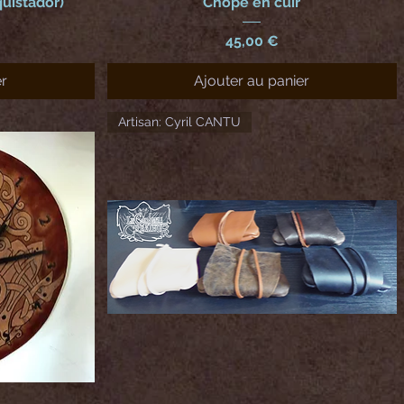
uistador)
Chope en cuir
Prix
45,00 €
er
Ajouter au panier
Artisan: Cyril CANTU