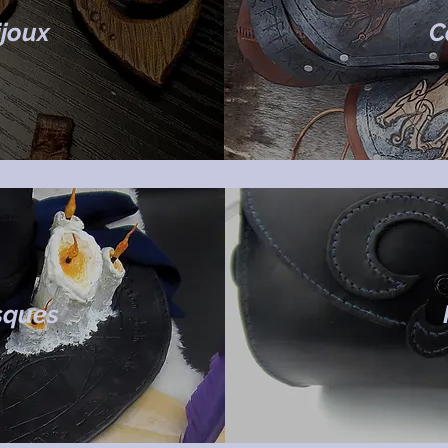
ijoux
C
sques