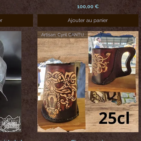
Prix
100,00 €
er
Ajouter au panier
Artisan: Cyril CANTU