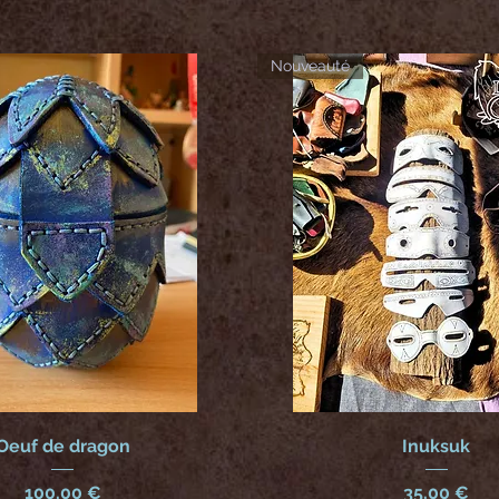
Nouveauté
Oeuf de dragon
Inuksuk
Prix
Prix
100,00 €
35,00 €