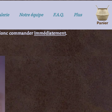
lerie
Notre équipe
F.A.Q.
Plus
donc à prévoir.
Panier
z donc commander
immédiatement
.