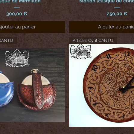
sque de Mirmillon
Morion (casque de conq
Prix
Prix
300,00 €
250,00 €
jouter au panier
Ajouter au pani
l CANTU
Artisan: Cyril CANTU