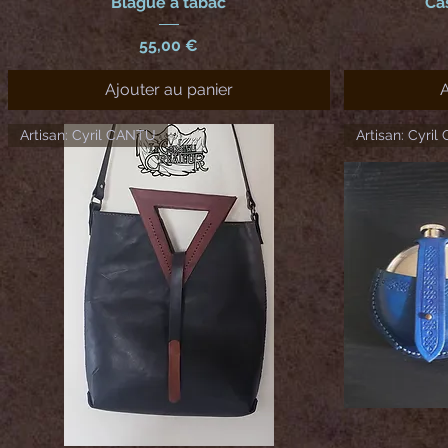
Blague à tabac
Ca
Prix
55,00 €
Ajouter au panier
A
Artisan: Cyril CANTU
Artisan: Cyri