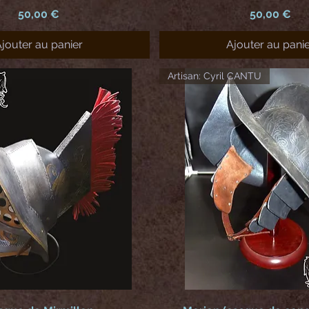
Prix
Prix
50,00 €
50,00 €
jouter au panier
Ajouter au pani
Artisan: Cyril CANTU