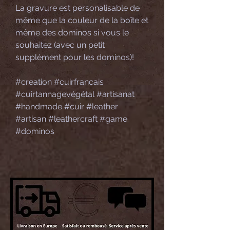
La gravure est personalisable de
même que la couleur de la boîte et
même des dominos si vous le
souhaitez (avec un petit
supplément pour les dominos)!
#creation #cuirfrancais
#cuirtannagevégétal #artisanat
#handmade #cuir #leather
#artisan #leathercraft #game
#dominos