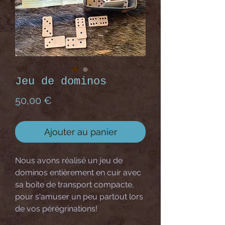
Jeu de dominos
Prix
50,00 €
Ajouter au panier
Nous avons réalisé un jeu de
dominos entièrement en cuir avec
sa boîte de transport compacte,
pour s'amuser un peu partout lors
de vos pérégrinations!