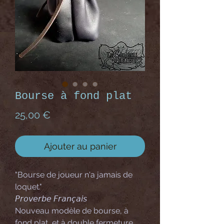
Bourse à fond plat
Prix
25,00 €
Ajouter au panier
"Bourse de joueur n'a jamais de
loquet."
𝘗𝘳𝘰𝘷𝘦𝘳𝘣𝘦 𝘍𝘳𝘢𝘯𝘤̧𝘢𝘪𝘴
Nouveau modèle de bourse, à
fond plat, et à double fermeture.